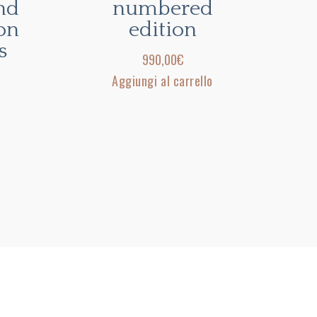
nd
numbered
ion
edition
s
990,00
€
Aggiungi al carrello