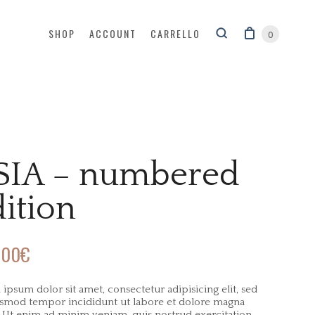
SHOP
ACCOUNT
CARRELLO
0
SIA – numbered
ition
,00
€
ipsum dolor sit amet, consectetur adipisicing elit, sed
smod tempor incididunt ut labore et dolore magna
. Ut enim ad minim veniam, quis nostrud exercitation