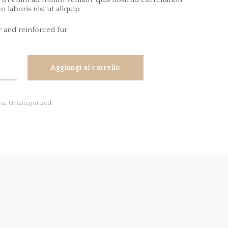
o laboris nisi ut aliquip
r and reinforced fur
Aggiungi al carrello
red
n
ia:
Uncategorized
tà