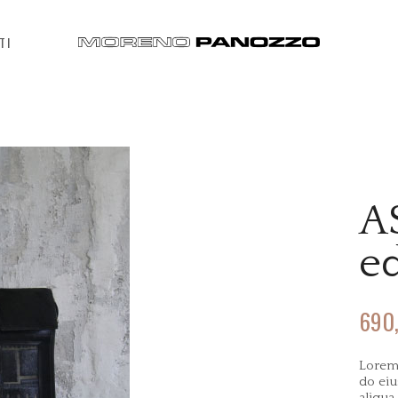
TI
A
ed
690
Lorem 
do eiu
aliqua