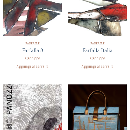
FARFALLE
FARFALLE
Farfalla 8
Farfalla Italia
3.800,00
€
3.300,00
€
Aggiungi al carrello
Aggiungi al carrello