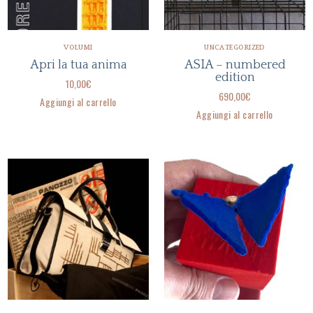
VOLUMI
UNCATEGORIZED
Apri la tua anima
ASIA – numbered
edition
10,00
€
690,00
€
Aggiungi al carrello
Aggiungi al carrello