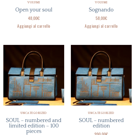
VOLUMI
VOLUMI
Open your soul
Sognando
48,00
€
58,00
€
Aggiungi al carrello
Aggiungi al carrello
UNCATEGORIZED
UNCATEGORIZED
SOUL – numbered and
SOUL – numbered
limited edition – 100
edition
pieces
990,00
€