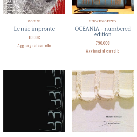
VOLUMI
UNCATEGORIZED
Le mie impronte
OCEANIA – numbered
edition
10,00
€
790,00
€
Aggiungi al carrello
Aggiungi al carrello