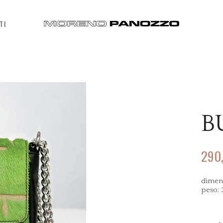
TI
B
290
dimens
peso: 