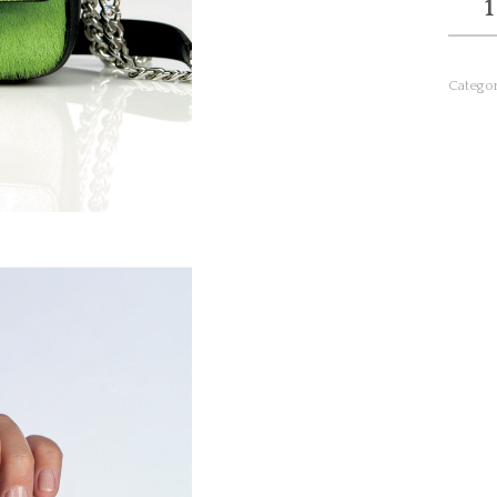
BUTTE
verde
quanti
Categor