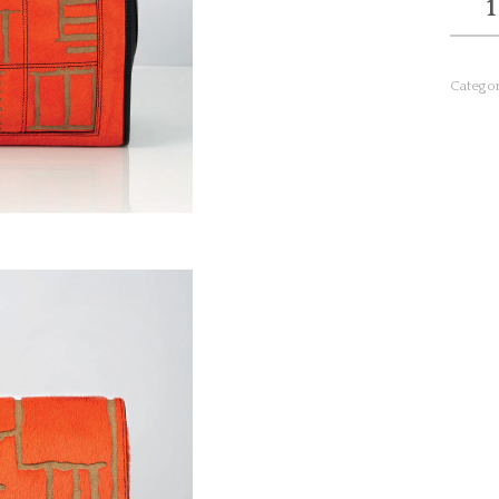
DREAM
aranci
quanti
Categor