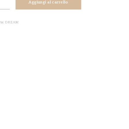
Aggiungi al carrello
o
tà
ia:
DREAM