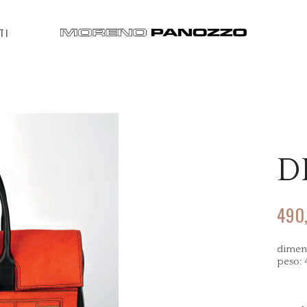
TI
D
490
dimens
peso: 